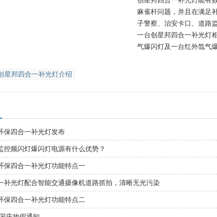
创星邦四合一补光灯能有
麻雀杆问题，并且在满足
子警察、治安卡口、道路
一台创星邦四合一补光灯
气爆闪灯及一台红外
氙气
创星邦四合一补光灯介绍
环保四合一补光灯发布
监控频闪灯爆闪灯电源有什么优势？
环保四合一补光灯功能特点一
一补光灯配合智能交通摄像机道路抓拍，清晰无光污染
环保四合一补光灯功能特点二
秋国庆放假通知