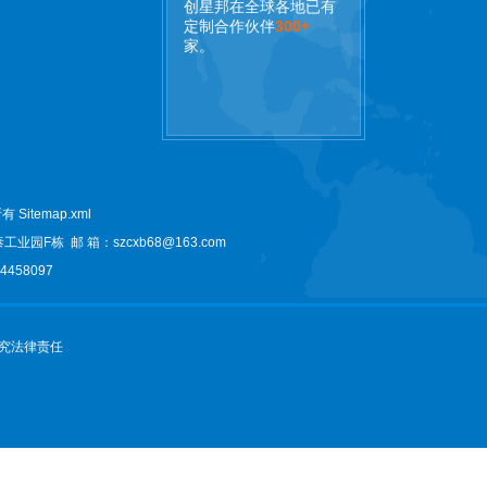
创星邦在全球各地已有
定制合作伙伴
300+
家。
权所有
Sitemap.xml
泰工业园F栋
邮 箱：szcxb68@163.com
458097
究法律责任