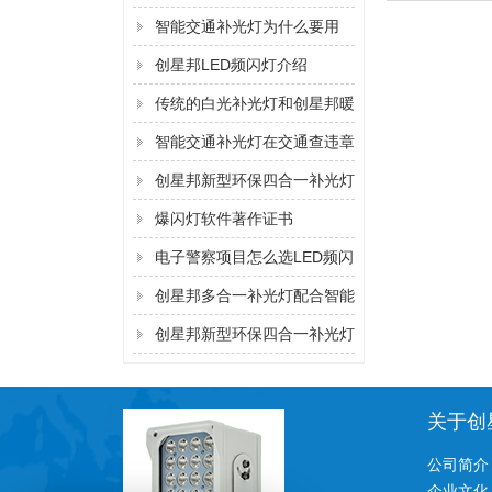
工作原理
智能交通补光灯为什么要用
LED频闪灯？
创星邦LED频闪灯介绍
传统的白光补光灯和创星邦暖
光补光灯哪种好？
智能交通补光灯在交通查违章
中不可缺
创星邦新型环保四合一补光灯
发布
爆闪灯软件著作证书
电子警察项目怎么选LED频闪
灯？
创星邦多合一补光灯配合智能
交通摄像机道路抓拍，清晰无
创星邦新型环保四合一补光灯
光污染
功能特点二
关于创
公司简介
企业文化