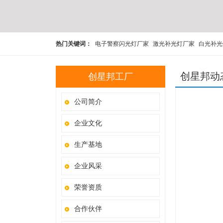
热门关键词：
电子警察闪光灯厂家
激光补光灯厂家
白光补光
交通补光灯厂家
卡口闪光灯厂家
爆闪灯厂家
频闪灯厂家
L
创星邦动
创星邦工厂
公司简介
企业文化
生产基地
企业风采
荣誉资质
合作伙伴