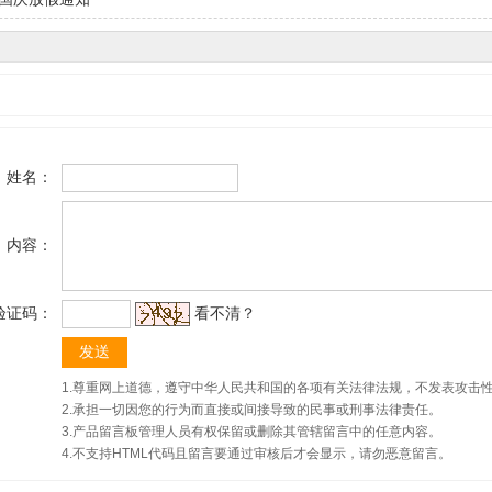
姓名：
内容：
验证码：
看不清？
1.尊重网上道德，遵守中华人民共和国的各项有关法律法规，不发表攻击
2.承担一切因您的行为而直接或间接导致的民事或刑事法律责任。
3.产品留言板管理人员有权保留或删除其管辖留言中的任意内容。
4.不支持HTML代码且留言要通过审核后才会显示，请勿恶意留言。