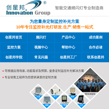
为您量身定制监控补光方案
10年专注监控补光灯研发.生产.销售一站式
创星邦首页
频闪灯
产品中心
成功案例
监控方案
视频中心
帮助中心
合作必读
创星邦学院
常见问题
创星邦工厂
联系创星邦