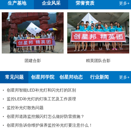
生产基地
企业风采
荣誉资质
更多+
团建合影
精英团队合影
常见问题
创星邦学院
创星邦动态
行业新闻
更多+
创星邦智能LED补光灯和闪光灯的区别
监控LED补光灯的灯珠工艺及工作原理
监控补光灯散热问题
创星邦道路监控频闪灯怎么做好防雷措施？
创星邦告诉你维护保养监控补光灯要注意什么！