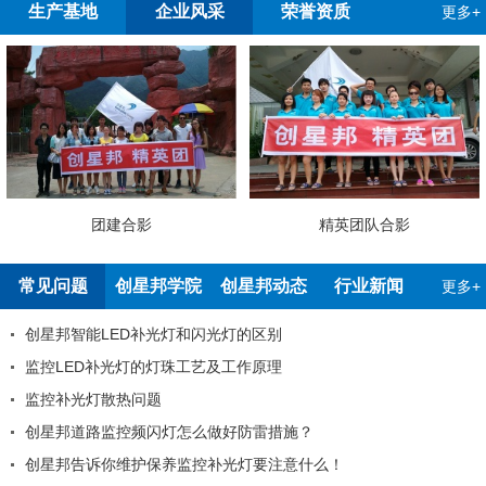
生产基地
企业风采
荣誉资质
更多+
团建合影
精英团队合影
常见问题
创星邦学院
创星邦动态
行业新闻
更多+
创星邦智能LED补光灯和闪光灯的区别
监控LED补光灯的灯珠工艺及工作原理
监控补光灯散热问题
创星邦道路监控频闪灯怎么做好防雷措施？
创星邦告诉你维护保养监控补光灯要注意什么！