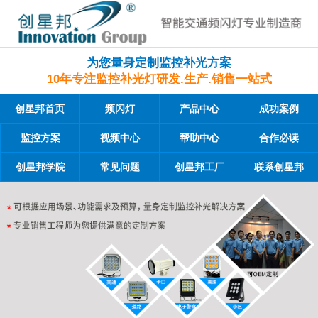
为您量身定制监控补光方案
10年专注监控补光灯研发.生产.销售一站式
创星邦首页
频闪灯
产品中心
成功案例
监控方案
视频中心
帮助中心
合作必读
创星邦学院
常见问题
创星邦工厂
联系创星邦