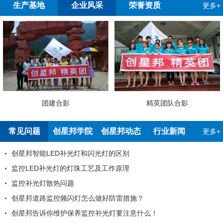
生产基地
企业风采
荣誉资质
更多+
团建合影
精英团队合影
常见问题
创星邦学院
创星邦动态
行业新闻
更多+
创星邦智能LED补光灯和闪光灯的区别
监控LED补光灯的灯珠工艺及工作原理
监控补光灯散热问题
创星邦道路监控频闪灯怎么做好防雷措施？
创星邦告诉你维护保养监控补光灯要注意什么！