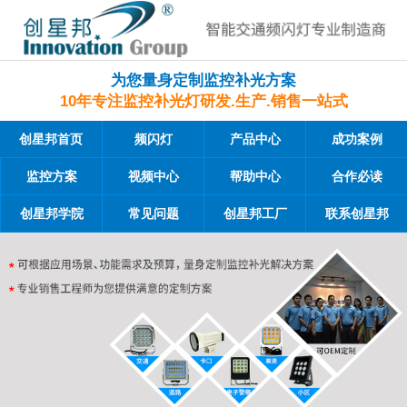
为您量身定制监控补光方案
10年专注监控补光灯研发.生产.销售一站式
创星邦首页
频闪灯
产品中心
成功案例
监控方案
视频中心
帮助中心
合作必读
创星邦学院
常见问题
创星邦工厂
联系创星邦