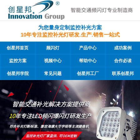
为您量身定制监控补光方案
10年专注监控补光灯研发.生产.销售一站式
创星邦首页
频闪灯
产品中心
成功案例
监控方案
视频中心
帮助中心
合作必读
创星邦学院
常见问题
创星邦工厂
联系创星邦