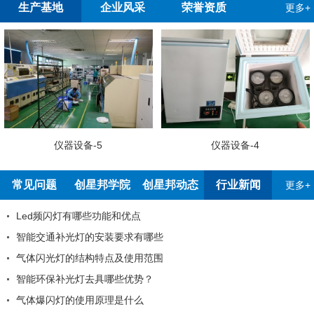
生产基地
企业风采
荣誉资质
更多+
仪器设备-5
仪器设备-4
常见问题
创星邦学院
创星邦动态
行业新闻
更多+
Led频闪灯有哪些功能和优点
智能交通补光灯的安装要求有哪些
气体闪光灯的结构特点及使用范围
智能环保补光灯去具哪些优势？
气体爆闪灯的使用原理是什么