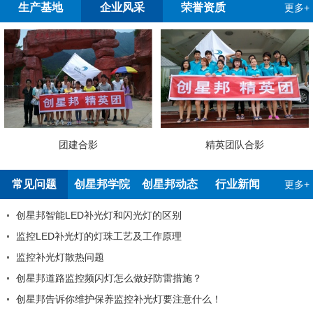
生产基地
企业风采
荣誉资质
更多+
团建合影
精英团队合影
常见问题
创星邦学院
创星邦动态
行业新闻
更多+
创星邦智能LED补光灯和闪光灯的区别
监控LED补光灯的灯珠工艺及工作原理
监控补光灯散热问题
创星邦道路监控频闪灯怎么做好防雷措施？
创星邦告诉你维护保养监控补光灯要注意什么！