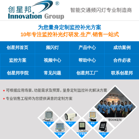
为您量身定制监控补光方案
10年专注监控补光灯研发.生产.销售一站式
创星邦首页
频闪灯
产品中心
成功案例
监控方案
视频中心
帮助中心
合作必读
创星邦学院
常见问题
创星邦工厂
联系创星邦