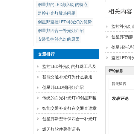
创星邦的LED频闪灯的特点
相关内容
监控补光灯散热问题
创星邦监控LED补光灯的优势
监控补光灯
创星邦四合一补光灯介绍
创星邦智能
安装监控补光灯的原因
创星邦告诉
文章排行
监控LED
监控LED补光灯的灯珠工艺及
评论信息
工作原理
智能交通补光灯为什么要用
暂无留言！
LED频闪灯？
创星邦LED频闪灯介绍
传统的白光补光灯和创星邦暖
发表评论
光补光灯哪种好？
智能交通补光灯在交通查违章
中不可缺
创星邦新型环保四合一补光灯
发布
爆闪灯软件著作证书