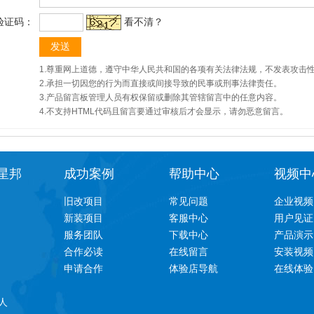
验证码：
看不清？
1.尊重网上道德，遵守中华人民共和国的各项有关法律法规，不发表攻击
2.承担一切因您的行为而直接或间接导致的民事或刑事法律责任。
3.产品留言板管理人员有权保留或删除其管辖留言中的任意内容。
4.不支持HTML代码且留言要通过审核后才会显示，请勿恶意留言。
星邦
成功案例
帮助中心
视频中
旧改项目
常见问题
企业视频
新装项目
客服中心
用户见证
服务团队
下载中心
产品演示
合作必读
在线留言
安装视频
申请合作
体验店导航
在线体验
人