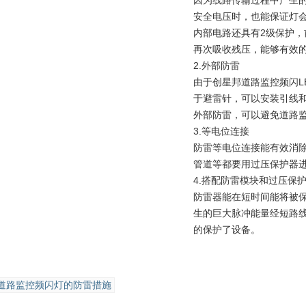
因为线路传输过程中产生
安全电压时，也能保证灯
内部电路还具有2级保护
再次吸收残压，能够有效
2.外部防雷
由于
创星邦道路监控频闪L
于避雷针，可以安装引线
外部防雷，可以避免道路
3.等电位连接
防雷等电位连接能有效消
管道等都要用过压保护器
4.搭配防雷模块和过压保
防雷器能在短时间能将被
生的巨大脉冲能量经短路
的保护了设备。
道路监控频闪灯的防雷措施