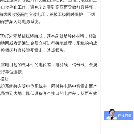
的电压压降而导致灯的亮度出现变化。当输入电压超过
会自动停止工作，避免了灯受到高压而导致灯具损坏；
，前级吸收较高的突波电压，差模工模同时保护，下级
的保护频闪灯电源系统。
ED灯
外壳是铝压铸而成，其本身就是导体材料，相当
和地网或者是通过金属立杆进行接地处理，系统的构成
监控频闪灯直接遭受雷击，造成损失。
除雷电引起的毁坏性的电位差，电源线、信号线、金属
进行等位连接。
护模块
保护系统接入等电位系统中，同时将电路中音雷击而产
线释放到大地，降低设备各个接口的电位差，从而有效