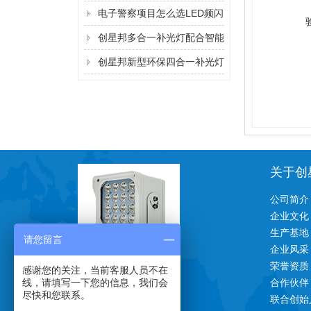
电子警察项目怎么选LED频闪
灯？
创星邦多合一补光灯配合智能
交通摄像机道路抓拍，清晰无
创星邦新型环保四合一补光灯
光污染
功能特点二
关于创
公司简介
企业文化
生产基地
请您留言
企业风采
荣誉资质
一对一技术支持
感谢您的关注，当前客服人员不在
线，请填写一下您的信息，我们会
合作伙伴
尽快和您联系。
联合创始