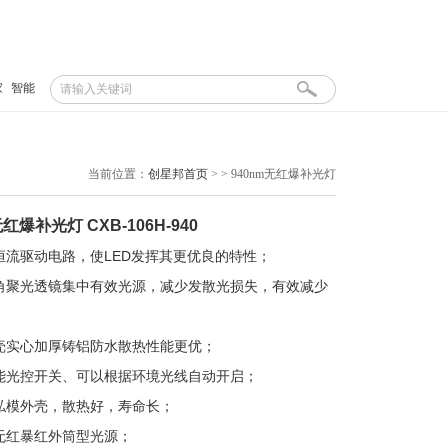
家
智能
当前位置：
创星邦首页
>
> 940nm无红爆补光灯
无红爆补光灯 CXB-106H-940
恒流驱动电路，使LED发挥其更优良的特性；
角聚光透镜集中有效光源，减少发散光损失，有效减少
壳实心加厚铸铝防水散热性能更优；
能光控开关、可以根据环境光线自动开启；
私模外壳，散热好，寿命长；
无红暴红外筒型光源；