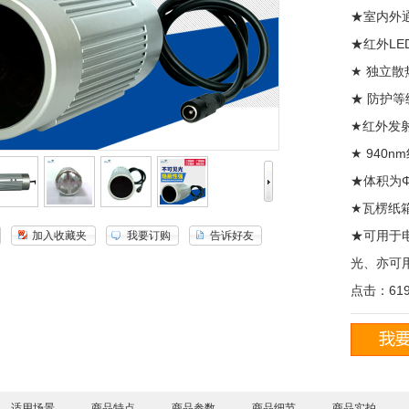
★室内外通
★红外LE
★ 独立散热
★ 防护等级
★红外发
★ 940
★体积为Φ6
★瓦楞纸
★可用于
加入收藏夹
我要订购
告诉好友
光、亦可
点击：619
适用场景
商品特点
商品参数
商品细节
商品实拍