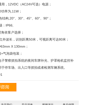
用，12VDC（AC24V可选）电源；
D功率为,11W；
结构,20°、30°、45°、60°、90°；
：IP66;
射角依客户选择；
nm红外波长，识别距离50米，可视距离可达80米；
3mm X 130mm；
箱+气泡袋包装；
电子警察抓拍系统的夜间车牌补光、护罩枪机监控补
用于停车场、出入口等抓拍或者检测车辆系统。
1
关于我们
产品清单
视频演示
售后保障