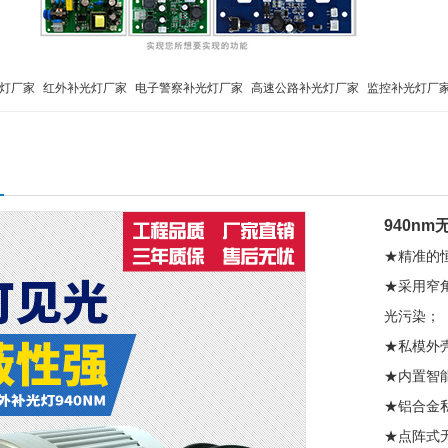
灯厂家
红外补光灯厂家
电子警察补光灯厂家
高速公路补光灯厂家
监控补光灯厂
ED频闪灯
940nm
★精准的
★采用窄
光污染；
★私模外
★内置智
★铝合金
★点阵式