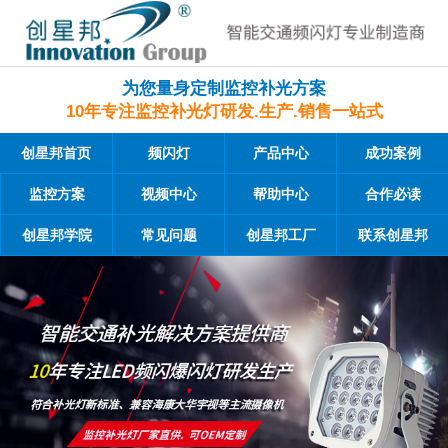
为您量身定制监控补光方案
10年专注监控补光灯研发.生产.销售一站式
创星邦首页
频闪灯
产品中心
成功案例
监控方案
视频中心
帮助中心
合作必读
创星邦学院
常见问题
创星邦工厂
联系创星邦