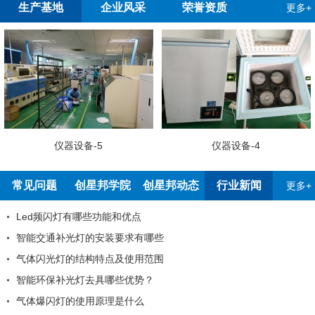
生产基地
企业风采
荣誉资质
更多+
仪器设备-5
仪器设备-4
常见问题
创星邦学院
创星邦动态
行业新闻
更多+
Led频闪灯有哪些功能和优点
智能交通补光灯的安装要求有哪些
气体闪光灯的结构特点及使用范围
智能环保补光灯去具哪些优势？
气体爆闪灯的使用原理是什么